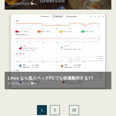
2025年2月19日
pc
Linux なら低スペックPCでも快適動作する??
2025年2月18日
pc
1
2
...
18