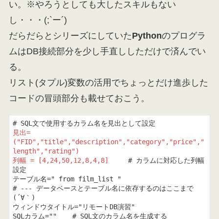
い。※やろうとしても大したスキルもない
し・・・(;`ー´)
だらだらとシリーズにしていた
Python
のプログラ
ムはDB接続部分を少し手直ししただけで済んでい
る。
リスト(タプル)変数の活用でちょっとだけ進歩した
コードの冒頭部分も載せておこう。
見出=
("FID","title","description","category","price","
length","rating")

列幅 = [4,24,50,12,8,4,8]
     # カラムに対応した列幅
設定

テーブル名=" from film_list "

# --- データベースとテーブル名に依存するのはここまで 
(´∀｀)

ウィンドウタイトル="リモートDB演習"
