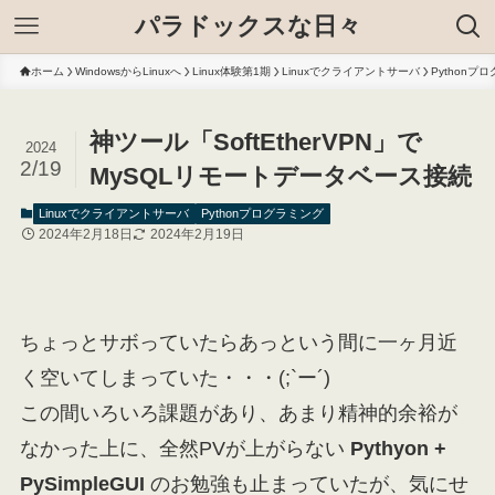
パラドックスな日々
ホーム
WindowsからLinuxへ
Linux体験第1期
Linuxでクライアントサーバ
Pythonプ
神ツール「SoftEtherVPN」で
2024
2/19
MySQLリモートデータベース接続
Linuxでクライアントサーバ
Pythonプログラミング
2024年2月18日
2024年2月19日
ちょっとサボっていたらあっという間に一ヶ月近
く空いてしまっていた・・・(;`ー´)
この間いろいろ課題があり、あまり精神的余裕が
なかった上に、全然PVが上がらない
Pythyon +
PySimpleGUI
のお勉強も止まっていたが、気にせ