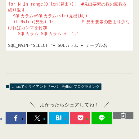
for N in range(0,len(見出)):  #見出要素の数の回数を
繰り返す

  SQLカラム=SQLカラム+str(見出[N])

  if N<len(見出)-1:           # 見出要素の数より少な
ければカンマを付加

    SQLカラム=SQLカラム +  ","
SQL_MAIN="SELECT "+ SQLカラム + テーブル名
Linuxでクライアントサーバ
Pythonプログラミング
よかったらシェアしてね！