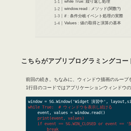
while True: 繰り返し処理
window.read : メソッド(関数?)
if : 条件分岐イベント処理の実際
Values : 値の取得と演算の基本
こちらがアプリプログラミングコー
前回の続き。ちなみに、ウィンドウ描画のループ
1行目のコードではアプリケーションウィンドウ
while True:  # ウィンドウを表示し続ける
    print(event, values)

    if event == SG.WIN_CLOSED or event == '閉じる':

        break
