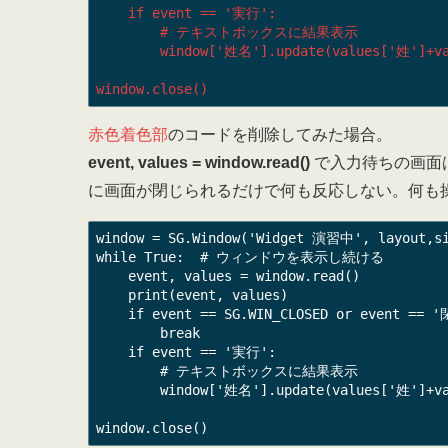
    if event == '実行':

        # テキストボックスに結果表示

        window['姓名'].update(values['姓']+values['名'])

window.close()
赤色着色部
のコードを削除してみた場合。
event, values = window.read()
で入力待ちの画面
に画面が閉じられるだけで何も反応しない。何も
window = SG.Window('Widget 演習中', layo
while True:  # ウィンドウを表示し続ける

    event, values = window.read()

    print(event, values)

    if event == SG.WIN_CLOSED or event == '閉じる':

        break

    if event == '実行':

        # テキストボックスに結果表示

        window['姓名'].update(values['姓']+values['名'])

window.close()