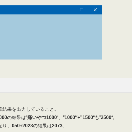
算結果を出力していること。
000
の結果は”
痛いやつ1000
“、”
1000″+”1500
“も”
2500
“。
なり、
050+2023
の結果は
2073
。