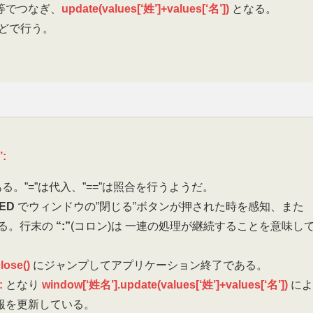
等でつなぎ、
update(values[‘姓’]+values[‘名’])
となる。
どで行う。
’:
。”=”は代入、”==”は照合を行うようだ。
SED
でウィンドウの”閉じる”ボタンが押された時を感知、また
する。行末の
“:”
(コロン)は 一連の処理が継続することを意味し
lose()
にジャンプしてアプリケーション終了である。
:
となり
window[‘姓名’].update(values[‘姓’]+values[‘名’])
によ
報を更新している。