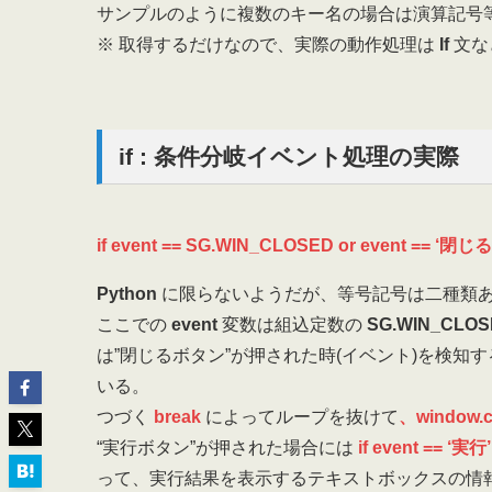
サンプルのように複数のキー名の場合は演算記号
※ 取得するだけなので、実際の動作処理は
If
文な
if : 条件分岐イベント処理の実際
if event == SG.WIN_CLOSED or event == ‘閉じる
Python
に限らないようだが、等号記号は二種類ある
ここでの
event
変数は組込定数の
SG.WIN_CLO
は”閉じるボタン”が押された時(イベント)を検知
いる。
つづく
break
によってループを抜けて
、window.c
“実行ボタン”が押された場合には
if event == ‘実行’
って、実行結果を表示するテキストボックスの情