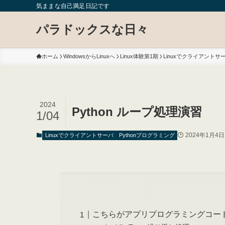
気ままな自己満足日記です
パラドックスな日々
ホーム
WindowsからLinuxへ
Linux体験第1期
Linuxでクライアントサ
2024
Python ループ処理演習
1/04
2024年1月4日
Linuxでクライアントサーバ
Pythonプログラミング
こちらがアプリプログラミングコー