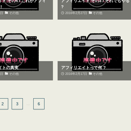
ト その4 / これがアフィ
アフィリエイト その3 / それでもやる
!
?
8日
その他
2016年2月27日
その他
イトの真実
アフィリエイトって何 ?
9日
その他
2016年2月17日
その他
2
3
...
6