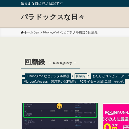
気ままな自己満足日記です
パラドックスな日々
ホーム
pc
iPhone,iPad などデジタル機器
回顧録
回顧録
– category –
iPhone,iPad などデジタル機器
回顧録
わたしとコンピュータ
Microsoft Access
過渡期の試行錯誤
PCライター 或間 二郎
その他