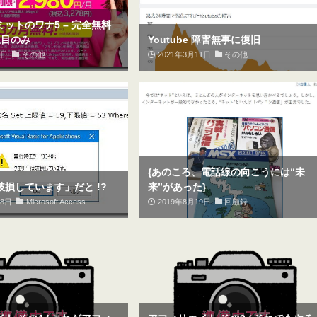
ットのワナ5 – 完全無料
線目のみ
Youtube 障害無事に復旧
9日
その他
2021年3月11日
その他
{あのころ、電話線の向こうには“未
損しています」だと !?
来”があった}
18日
Microsoft Access
2019年8月19日
回顧録