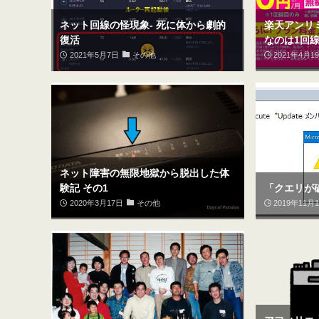
ネット回線の怪現象- 死に体から劇的
楽天アンリミ
復活
なのは1回
2021年5月7日
その他
2021年4月1
ネット障害の無限地獄から脱出した体
験記 その1
「クエリが破
2020年3月17日
その他
2019年11月