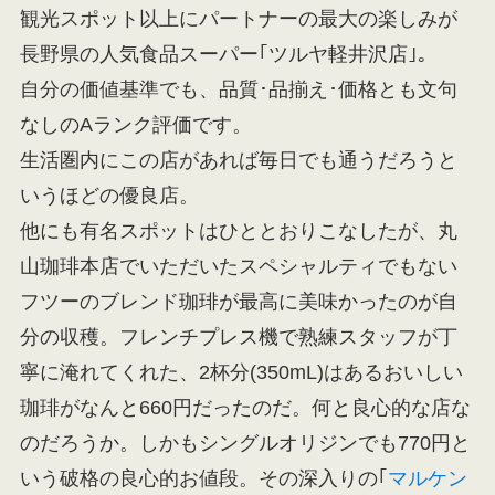
観光スポット以上にパートナーの最大の楽しみが
長野県の人気食品スーパー｢ツルヤ軽井沢店｣。
自分の価値基準でも、品質･品揃え･価格とも文句
なしのAランク評価です。
生活圏内にこの店があれば毎日でも通うだろうと
いうほどの優良店。
他にも有名スポットはひととおりこなしたが、丸
山珈琲本店でいただいたスペシャルティでもない
フツーのブレンド珈琲が最高に美味かったのが自
分の収穫。フレンチプレス機で熟練スタッフが丁
寧に淹れてくれた、2杯分(350mL)はあるおいしい
珈琲がなんと660円だったのだ。何と良心的な店な
のだろうか。しかもシングルオリジンでも770円と
いう破格の良心的お値段。その深入りの｢
マルケン