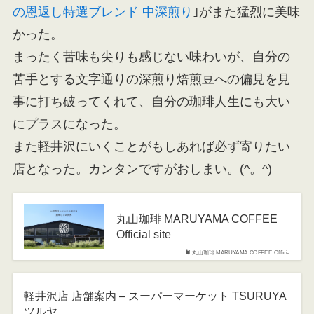
の恩返し特選ブレンド 中深煎り
｣がまた猛烈に美味
かった。
まったく苦味も尖りも感じない味わいが、自分の
苦手とする文字通りの深煎り焙煎豆への偏見を見
事に打ち破ってくれて、自分の珈琲人生にも大い
にプラスになった。
また軽井沢にいくことがもしあれば必ず寄りたい
店となった。カンタンですがおしまい。(^。^)
丸山珈琲 MARUYAMA COFFEE
Official site
丸山珈琲 MARUYAMA COFFEE Officia…
軽井沢店 店舗案内 – スーパーマーケット TSURUYA
ツルヤ