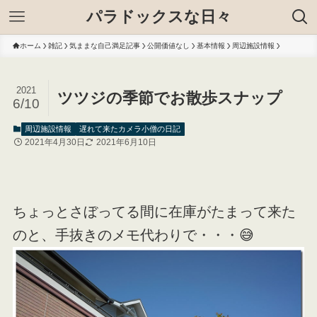
パラドックスな日々
ホーム
雑記
気ままな自己満足記事
公開価値なし
基本情報
周辺施設情報
2021
ツツジの季節でお散歩スナップ
6/10
周辺施設情報
遅れて来たカメラ小僧の日記
2021年4月30日
2021年6月10日
ちょっとさぼってる間に在庫がたまって来た
のと、手抜きのメモ代わりで・・・😅