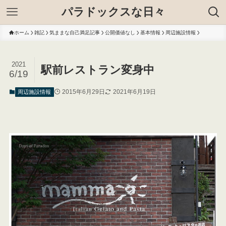
パラドックスな日々
ホーム
雑記
気ままな自己満足記事
公開価値なし
基本情報
周辺施設情報
2021
駅前レストラン変身中
6/19
2015年6月29日
2021年6月19日
周辺施設情報